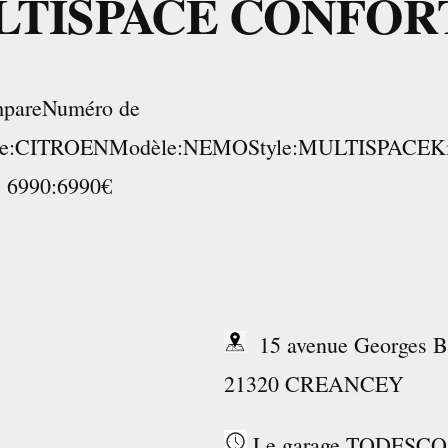
TISPACE CONFOR
areNuméro de
ue:CITROENModèle:NEMOStyle:MULTISPACEKilo
6990:6990€
15 avenue Georges B
21320 CREANCEY
Le garage TODESCO v