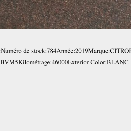
uméro de stock:784Année:2019Marque:CITROE
on:BVM5Kilométrage:46000Exterior Color:BLAN