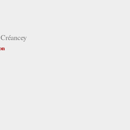
 Créancey
ion