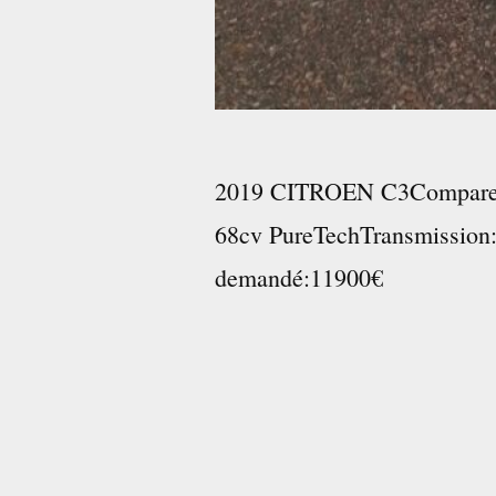
2019 CITROEN C3CompareN
68cv PureTechTransmissi
demandé:11900€