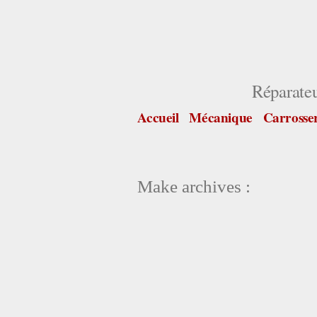
Aller
au
contenu
Réparate
Accueil
Mécanique
Carrosse
Make archives :