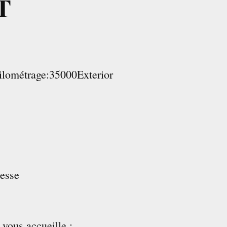
T
métrage:35000Exterior
esse
ous accueille :