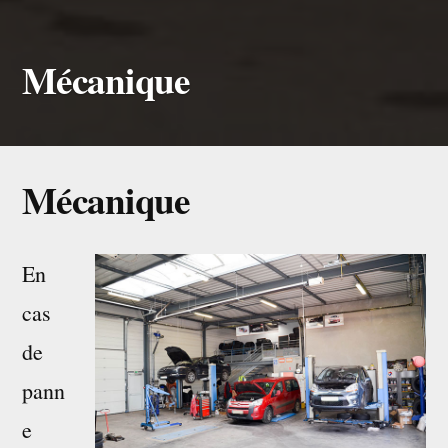
Mécanique
Mécanique
En
cas
de
pann
e