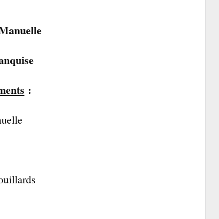
: Manuelle
Banquise
ments
:
uelle
ouillards