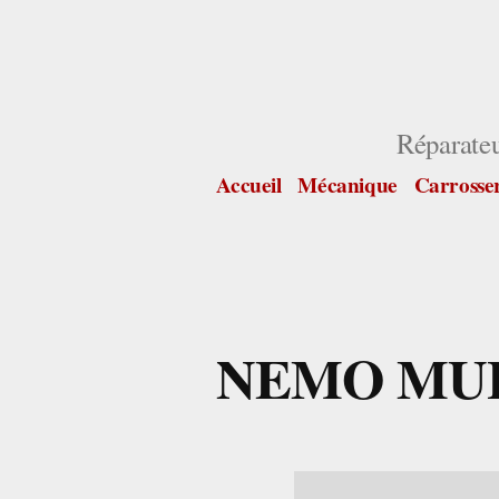
Aller
au
contenu
Réparate
Accueil
Mécanique
Carrosse
NEMO MUL