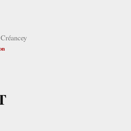
 Créancey
ion
T