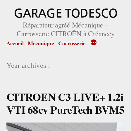
Aller
GARAGE TODESCO
au
Réparateur agréé Mécanique –
contenu
Carrosserie CITROËN à Créancey
Accueil
Mécanique
Carrosserie
Year archives :
CITROEN C3 LIVE+ 1.2i
VTI 68cv PureTech BVM5